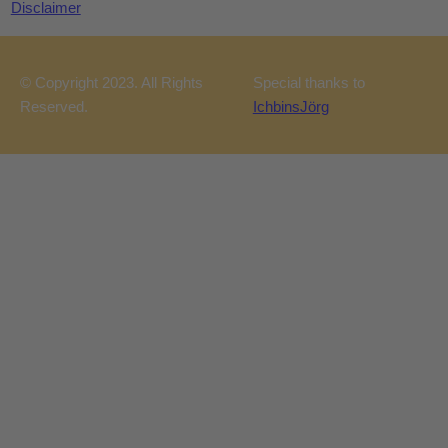
Disclaimer
© Copyright 2023. All Rights
Special thanks to
Reserved.
IchbinsJörg